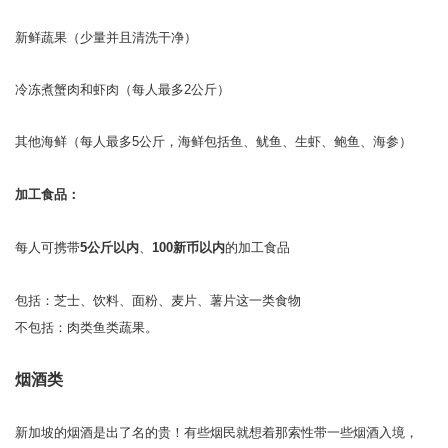
新鲜蔬果（少量并且清洗干净）
冷冻煮蟹肉和虾肉（每人最多2公斤）
其他海鲜（每人最多5公斤，海鲜包括鱼、鱿鱼、生虾、鲍鱼、海参）
加工食品：
每人可携带
5公斤以内
、
100新币以内
的加工食品
包括：芝士、饮料、面粉、麦片、薯片这一类食物
不包括：肉类鱼类蔬果。
烟酒类
新加坡的烟酒是出了名的贵！有些烟民就想着那索性带一些烟酒入境，