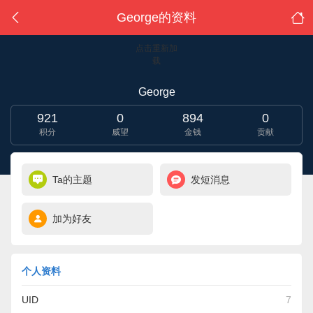
George的资料
点击重新加
载
George
921
0
894
0
积分
威望
金钱
贡献
Ta的主题
发短消息
加为好友
个人资料
UID
7