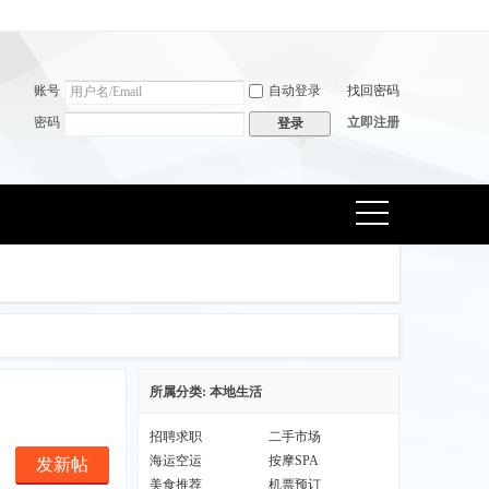
账号
自动登录
找回密码
密码
立即注册
登录
捷导
航
所属分类: 本地生活
招聘求职
二手市场
海运空运
按摩SPA
发新帖
美食推荐
机票预订