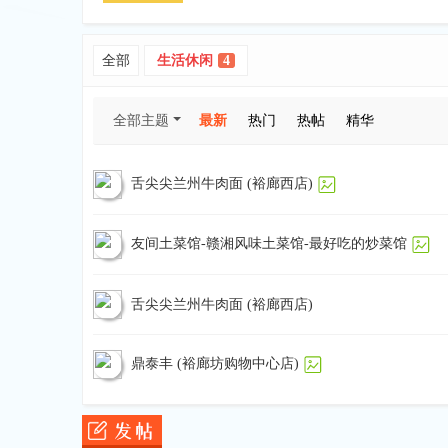
全部
生活休闲
4
全部主题
最新
热门
热帖
精华
加
舌尖尖兰州牛肉面 (裕廊西店)
友间土菜馆-赣湘风味土菜馆-最好吃的炒菜馆
舌尖尖兰州牛肉面 (裕廊西店)
坡
鼎泰丰 (裕廊坊购物中心店)