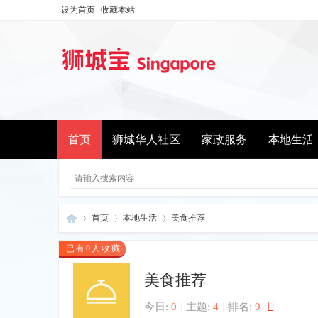
设为首页
收藏本站
首页
狮城华人社区
家政服务
本地生活
首页
本地生活
美食推荐
已有0人收藏
美食推荐
新
»
›
›
|
|
今日:
0
主题:
4
排名:
9