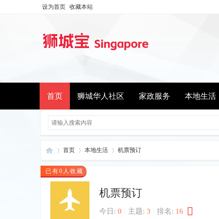
设为首页
收藏本站
首页
狮城华人社区
家政服务
本地生活
首页
本地生活
机票预订
已有0人收藏
机票预订
新
»
›
›
|
|
今日:
0
主题:
3
排名:
16