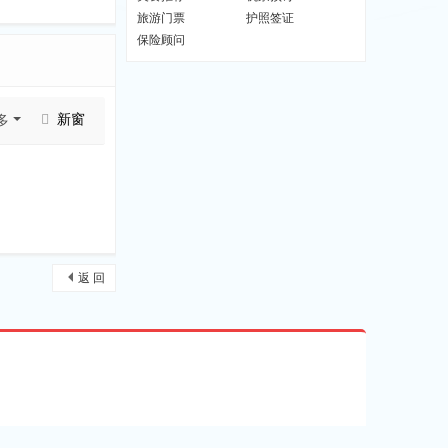
旅游门票
护照签证
保险顾问
新窗
多
返 回